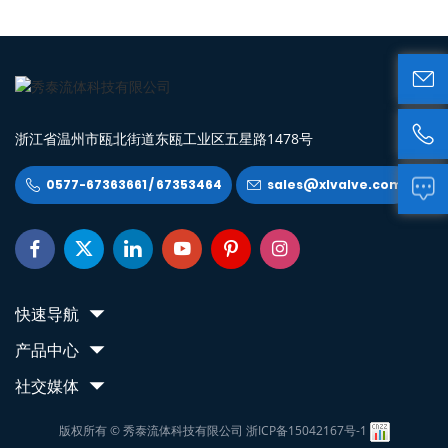


浙江省温州市瓯北街道东瓯工业区五星路1478号
0577-67363661 / 67353464
sales@xlvalve.com









快速导航
产品中心
社交媒体
版权所有 © 秀泰流体科技有限公司
浙ICP备15042167号-1