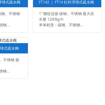
杠杆浮球式疏水阀
FT142 ｜ FT14 杠杆浮球式疏水阀
接 碳钢、不锈钢
1" 螺纹连接 碳钢、不锈钢 最大排
水量 1200kg/h
锈钢
本体材质：碳钢、不锈钢
规格及连接：
BSPT, NPT
1“ 螺丝 BSP、BSPT、NPT
BW
1“ 焊接 SW， BW
杠杆浮球式疏水阀
钢、不锈钢 最
锈钢
PN16/PN40
NSI 150