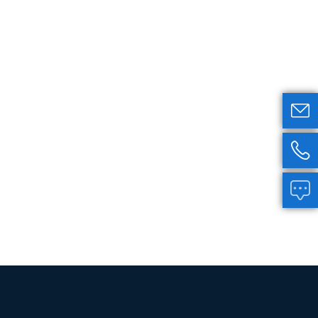


