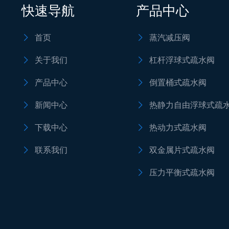
快速导航
产品中心
首页
蒸汽减压阀


关于我们
杠杆浮球式疏水阀


产品中心
倒置桶式疏水阀


新闻中心
热静力自由浮球式疏


下载中心
热动力式疏水阀


联系我们
双金属片式疏水阀


压力平衡式疏水阀
