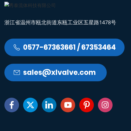
浙江省温州市瓯北街道东瓯工业区五星路1478号
0577-67363661 / 67353464

sales@xlvalve.com






