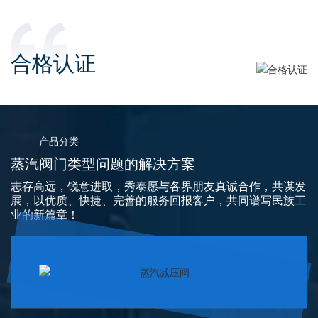
FT141HC | FT13
DFT442 | FT44
杠杆浮球式疏水
双阀座杠杆浮球
阀
式疏水阀
合格认证
DN15-DN32 螺纹连接
DN65-DN100 法兰连
球墨铸铁 最大排水量
接 碳钢、不锈钢 最大
2500kg/h
排水量 20000kg/h
阀体材料：铸铁
阀体材料：碳钢、不锈
产品分类
规格和连接：DN15-
钢
蒸汽阀门类型问题的解决方案
DN32 螺丝固定 BSP、
规格及连接：
BSPT、NPT
DN65-DN100 法兰型
志存高远，锐意进取，秀泰愿与各界朋友真诚合作，共谋发
查看更多

展，以优质、快捷、完善的服务回报客户，共同谱写民族工
PN16/PN40
业的新篇章！
DN65-DN100 法兰式
ANSI 150/300
查看更多
