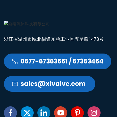
浙江省温州市瓯北街道东瓯工业区五星路1478号
0577-67363661 / 67353464

sales@xlvalve.com






