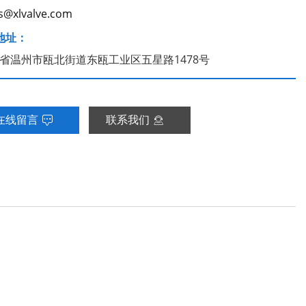
s@xlvalve.com
地址：
省温州市瓯北街道东瓯工业区五星路1478号
在线留言
联系我们

