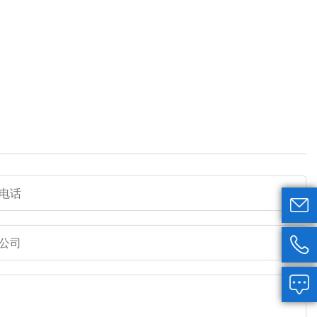


