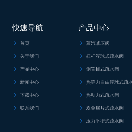
快速导航
产品中心
首页
蒸汽减压阀


关于我们
杠杆浮球式疏水阀


产品中心
倒置桶式疏水阀


新闻中心
热静力自由浮球式疏


下载中心
热动力式疏水阀


联系我们
双金属片式疏水阀


压力平衡式疏水阀
