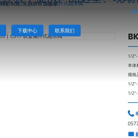
水阀
BK35 | CS17 双金属片式疏水阀
sa
下载中心
联系我们
B
1/2
本体
规格
1/2
1/2

057
