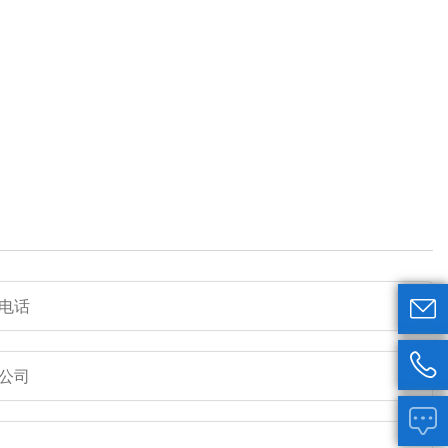


