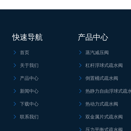
快速导航
产品中心
首页
蒸汽减压阀


关于我们
杠杆浮球式疏水阀


产品中心
倒置桶式疏水阀


新闻中心
热静力自由浮球式疏


下载中心
热动力式疏水阀


联系我们
双金属片式疏水阀


压力平衡式疏水阀
