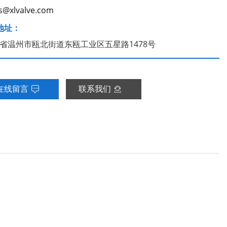
s@xlvalve.com
地址：
省温州市瓯北街道东瓯工业区五星路1478号
在线留言
联系我们

