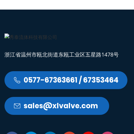
浙江省温州市瓯北街道东瓯工业区五星路1478号
0577-67363661 / 67353464

sales@xlvalve.com
