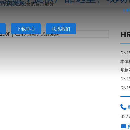
 热动力式疏水阀
sa
下载中心
联系我们
H
DN1
本体
规格
DN1
DN1

057
